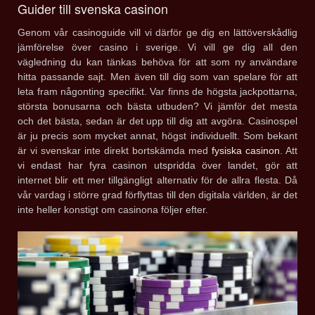
Guider till svenska casinon
Genom vår casinoguide vill vi därför ge dig en lättöverskådlig
jämförelse över casino i sverige. Vi vill ge dig all den
vägledning du kan tänkas behöva för att som ny användare
hitta passande sajt. Men även till dig som van spelare för att
leta fram någonting specifikt. Var finns de högsta jackpottarna,
största bonusarna och bästa utbuden? Vi jämför det mesta
och det bästa, sedan är det upp till dig att avgöra. Casinospel
är ju precis som mycket annat, högst individuellt. Som bekant
är vi svenskar inte direkt bortskämda med
fysiska casinon
. Att
vi endast har fyra casinon utspridda över landet, gör att
internet blir ett mer tillgängligt alternativ för de allra flesta. Då
vår vardag i större grad förflyttas till den digitala världen, är det
inte heller konstigt om casinona följer efter.