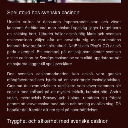
Spelutbud hos svenska casinon
Urvalet online är dessutom imponerande stort och växer
konstant. Att hitta vad man önskar i spelväg ligger i regel bara
en sökning bort. Utbudet håller också hög klass och svenska
onlinecasinon väljer ofta att använda sig av marknadens
ledande leverantörer i sitt utbud. NetEnt och Play’n GO är två
goda exempel. Ett exempel på en sajt som jämför svenska
online casinon är
Sverige-casinon.se
som alltid uppdaterar när
en sajterna lägger till spelutvecklare.
Den svenska casinomarknaden kan också vara ganska
mångfacetterad och bjuda på ett varierande casinolandskap.
Casumo
är exempelvis en utstickare som väver samman sitt
casino med rollspel på ett mycket lekfullt, kreativt sätt. Andra
sajter, exempelvis Betway och Unibet, utmärker sig främst
genom att varva casino med odds och betting av olika slag. Då
handlar det framför allt om spel på sporthändelser.
Trygghet och säkerhet med svenska casinon