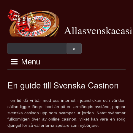
Skip
to
content
Allasvenskacas
Menu
En guide till Svenska Casinon
I en tid då vi bär med oss internet i jeansfickan och världen
sällan ligger längre bort än på en armlängds avstånd, poppar
svenska casinon upp som svampar ur jorden. Nätet svämmar
fullkomligen över av online casinon, vilket kan vara en rörig
djungel för så väl erfarna spelare som nybörjare.