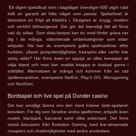
Ett digert spelutbud som i dagsläget överstiger 600 utgör näst
intill en garanti att hitta något som passar. Spelarkivet är
dessutom en fröjd att bläddra i. Designen är snygg, modern
och oerhört lättnavigerad. Det gör det barnsligt lätt att finna
vad du söker. Som slots-fantast kan du med fördel gräva ner
dig i de många, välsorterade underkategorier som sidan
erbjuder. Här kan du exempelvis gallra spelmaskiner efter
funktion, såsom jackpottmöjligheter, freespins eller varför inte
sticky wilds? Här finns även en uppsjö av olika temaspel att
välja bland och man kan snabbt knappa in önskad genre i
sökfältet. Alternativen är många och kommer från en rad
spelleverantörer, exempelvis NetEnt, Play’n GO, Microgaming
och NextGen.
Bordsspel och live spel på Dunder casino
Det kan omöjligt lämna ens den mest kräsne slots-spelaren
besviken. För dig som föredrar andra spelformer, erbjuds även
roulett, blackjack, baccarat samt olika pokerspel. Det finns
också livecasino från Evolution Gaming med live-streamade
croupiers och chattmöjligheter med andra användare.