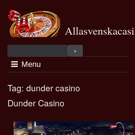
Skip
to
content
Allasvenskacas
Menu
Tag:
dunder casino
Dunder Casino